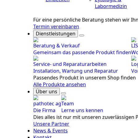
Labormedizin
Für eine persönliche Beratung stehen wir I
Termin vereinbaren
Dienstleistungen
Beratung & Verkauf
LI
Gemeinsam das passende Produkt finden
Wo
Service- und Reparaturarbeiten
Lo
Installation, Wartung und Reparatur
Vo
Passendes Produkt in unserem Shop finden
Alle Produkte ansehen
Über uns
pathotec ag
Team
Die Firma
Lerne uns kennen
Dies alles ist nur mit unseren zuverlässigen
Unsere Partner
News & Events
Kontakt