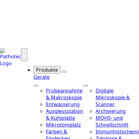
Produkte
Geräte
Probeannahme
Digitale
& Makroskopie
Mikroskopie &
Entwässerung
Scanner
Ausgiessstation
Archivierung
& Kühlplatte
MOHS- und
Mikrotomplatz
Schnellschnitt
Färben &
Immunhistochemi
Eindecken
Zytologie &