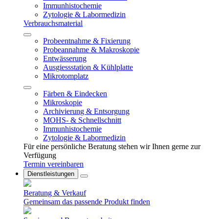
Immunhistochemie
Zytologie & Labormedizin
Verbrauchsmaterial
Probeentnahme & Fixierung
Probeannahme & Makroskopie
Entwässerung
Ausgiessstation & Kühlplatte
Mikrotomplatz
Färben & Eindecken
Mikroskopie
Archivierung & Entsorgung
MOHS- & Schnellschnitt
Immunhistochemie
Zytologie & Labormedizin
Für eine persönliche Beratung stehen wir Ihnen gerne zur
Verfügung
Termin vereinbaren
Dienstleistungen
Beratung & Verkauf
Gemeinsam das passende Produkt finden