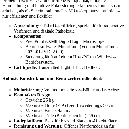
Proben in Echtzeit. Unübertroffene Bildqualität, einfache
Handhabung und intuitive Fokussierung erlauben es Ihnen, so zu
arbeiten, als ob Sie ein traditionelles Mikroskop nutzen würden –
nur effizienter und flexibler.
Anwendung
: CE-IVD-zertifiziert, speziell für intraoperative
Verfahren und digitale Pathologie.
Komponenten
:
PreciPoint iO:M8 Digital Light Microscope.
Betriebssoftware: MicroPoint (Version MicroPoint-
2022-01-IVD, 2.0.0).
Steuerung läuft auf einem Host-PC mit Windows-
Betriebssystem.
Lichtquelle
: Transmitted Light, LED, Hellfeld.
Robuste Konstruktion und Benutzerfreundlichkeit
:
Motorisierung
: Voll motorisierte x-y-Bühne und z-Achse.
Kompaktes Design
:
Gewicht: 25 kg.
Maximale Höhe (Z-Achsen-Erweiterung): 50 cm.
Maximale Breite: 42 cm.
Maximale Tiefe (Betriebsbereich): 59 cm.
Ladeplattform
: Platz für bis zu 4 Standard-Objektträger.
Reinigung und Wartung
: Offenes Plattformdesign für