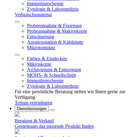
Immunhistochemie
Zytologie & Labormedizin
Verbrauchsmaterial
Probeentnahme & Fixierung
Probeannahme & Makroskopie
Entwässerung
Ausgiessstation & Kühlplatte
Mikrotomplatz
Färben & Eindecken
Mikroskopie
Archivierung & Entsorgung
MOHS- & Schnellschnitt
Immunhistochemie
Zytologie & Labormedizin
Für eine persönliche Beratung stehen wir Ihnen gerne zur
Verfügung
Termin vereinbaren
Dienstleistungen
Beratung & Verkauf
Gemeinsam das passende Produkt finden