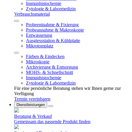
Immunhistochemie
Zytologie & Labormedizin
Verbrauchsmaterial
Probeentnahme & Fixierung
Probeannahme & Makroskopie
Entwässerung
Ausgiessstation & Kühlplatte
Mikrotomplatz
Färben & Eindecken
Mikroskopie
Archivierung & Entsorgung
MOHS- & Schnellschnitt
Immunhistochemie
Zytologie & Labormedizin
Für eine persönliche Beratung stehen wir Ihnen gerne zur
Verfügung
Termin vereinbaren
Dienstleistungen
Beratung & Verkauf
Gemeinsam das passende Produkt finden