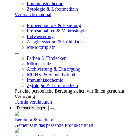
Immunhistochemie
Zytologie & Labormedizin
Verbrauchsmaterial
Probeentnahme & Fixierung
Probeannahme & Makroskopie
Entwässerung
Ausgiessstation & Kühlplatte
Mikrotomplatz
Färben & Eindecken
Mikroskopie
Archivierung & Entsorgung
MOHS- & Schnellschnitt
Immunhistochemie
Zytologie & Labormedizin
Für eine persönliche Beratung stehen wir Ihnen gerne zur
Verfügung
Termin vereinbaren
Dienstleistungen
Beratung & Verkauf
Gemeinsam das passende Produkt finden