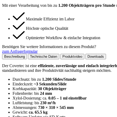
Mit einer Verarbeitung von bis zu
1.200 Objektträgern pro Stunde
u
Maximale Effizienz im Labor
Höchste optische Qualität
Optimierter Workflow & einfache Integration
Benötigen Sie weitere Informationen zu diesem Produkt?
zum Anfrageformular
Beschreibung
Technische Daten
Produktvideo
Downloads
Der Covertec ist eine
effiziente, zuverlässige und einfach integrie
standardisieren und ihre Produktivität nachhaltig steigern möchten.
Durchsatz: bis zu
1.200 Slides/Stunde
Eindeckzeit:
~3 Sekunden/Slide
Korbkapazität:
30 Objektträger
Folienbreite: bis
24 mm
Xylol-Dosierung: ca.
0.05 – 1 ml einstellbar
Luftleistung: bis
230 m³/h
Abmessungen:
730 × 310 × 545 mm
Gewicht:
ca. 65.5 kg
Software-Updates via SD-Karte