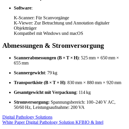
Software
:
K-Scanner: Für Scanvorgänge
K-Viewer: Zur Betrachtung und Annotation digitaler
Objektträger
Kompatibel mit Windows und macOS
Abmessungen & Stromversorgung
Scannerabmessungen (B × T × H)
:
525 mm × 650 mm ×
655 mm
Scannergewicht
:
79 kg
Transportkiste (B × T × H)
:
830 mm × 880 mm × 920 mm
Gesamtgewicht mit Verpackung
:
114 kg
Stromversorgung:
Spannungsbereich: 100–240 V AC,
50/60 Hz, Leistungsaufnahme: 200 VA
Digital Pathology Solutions
White Paper Digital Pathology Solution KFBIO & Intel