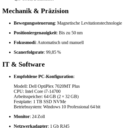
Mechanik & Präzision
Bewegungssteuerung
:
Magnetische Levitationstechnologie
Positioniergenauigkeit
:
Bis zu 50 nm
Fokusmodi
:
Automatisch und manuell
Scanerfolgsrate
:
99,85 %
IT & Software
Empfohlene PC-Konfiguration
:
Modell: Dell OptiPlex 7020MT Plus
CPU: Intel Core i7-14700
Arbeitsspeicher: 64 GB (2 × 32 GB)
Festplatte: 1 TB SSD NVMe
Betriebssystem: Windows 10 Professional 64 bit
Monitor
:
24 Zoll
Netzwerkadapter
:
1 Gb RJ45