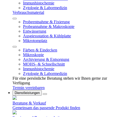
Immunhistochemie
Zytologie & Labormedizin
Verbrauchsmaterial
Probeentnahme & Fixierung
Probeannahme & Makroskopie
Entwässerung
Ausgiessstation & Kühlplatte
Mikrotomplatz
Färben & Eindecken
Mikroskopie
Archivierung & Entsorgung
MOHS- & Schnellschnitt
Immunhistochemie
Zytologie & Labormedizin
Für eine persönliche Beratung stehen wir Ihnen gerne zur
Verfügung
Termin vereinbaren
Dienstleistungen
Beratung & Verkauf
Gemeinsam das passende Produkt finden