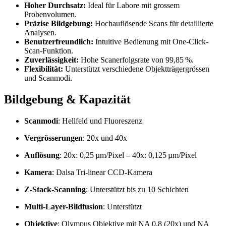
Hoher Durchsatz:
Ideal für Labore mit grossem
Probenvolumen.
Präzise Bildgebung:
Hochauflösende Scans für detaillierte
Analysen.
Benutzerfreundlich:
Intuitive Bedienung mit One-Click-
Scan-Funktion.
Zuverlässigkeit:
Hohe Scanerfolgsrate von 99,85 %.
Flexibilität:
Unterstützt verschiedene Objektträgergrössen
und Scanmodi.
Bildgebung & Kapazität
Scanmodi
:
Hellfeld und Fluoreszenz
Vergrösserungen
:
20x und 40x
Auflösung
: 20x: 0,25 µm/Pixel – 40x: 0,125 µm/Pixel
Kamera
:
Dalsa Tri-linear CCD-Kamera
Z-Stack-Scanning
:
Unterstützt bis zu 10 Schichten
Multi-Layer-Bildfusion
:
Unterstützt
Objektive
:
Olympus Objektive mit NA 0,8 (20x) und NA