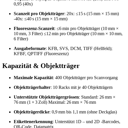
0,95 (40x)
Scanzeit pro Objektträger
: 20x: ≤15 s (15 mm × 15 mm)
-40x: ≤40 s (15 mm × 15 mm)
Fluoreszenz-Scanzeit
: ≤6 min pro Objektträger (10 mm ×
10 mm, 3 Filter) ≤12 min pro Objektträger (10 mm × 10 mm,
6 Filter)
Ausgabeformate
:
KFB, SVS, DCM, TIFF (Hellfeld);
KFBF, QPTIFF (Fluoreszenz)
Kapazität & Objektträger
Maximale Kapazität
:
400 Objektträger pro Scanvorgang
Objektträgerhalter
:
10 Racks mit je 40 Objektträgern
Unterstützte Objektträgergrössen
: Standard: 26 mm ×
76 mm (1 × 3 Zoll) Maximal: 26 mm × 76 mm
Objektträgerdicke
:
0,9 mm bis 1,1 mm (ohne Deckglas)
Etikettenerkennung
:
Unterstützt 1D – und 2D -Barcodes,
QR-Code, Datamatrix