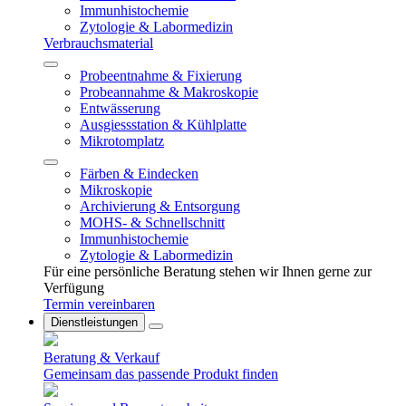
Immunhistochemie
Zytologie & Labormedizin
Verbrauchsmaterial
Probeentnahme & Fixierung
Probeannahme & Makroskopie
Entwässerung
Ausgiessstation & Kühlplatte
Mikrotomplatz
Färben & Eindecken
Mikroskopie
Archivierung & Entsorgung
MOHS- & Schnellschnitt
Immunhistochemie
Zytologie & Labormedizin
Für eine persönliche Beratung stehen wir Ihnen gerne zur
Verfügung
Termin vereinbaren
Dienstleistungen
Beratung & Verkauf
Gemeinsam das passende Produkt finden