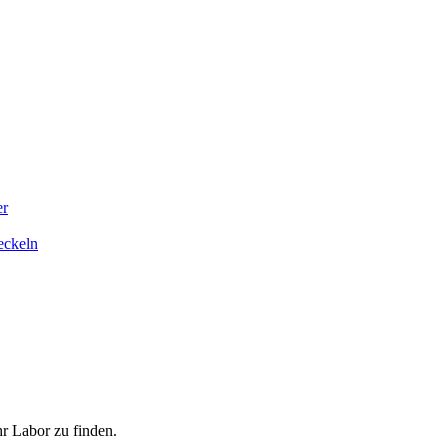
er
eckeln
hr Labor zu finden.