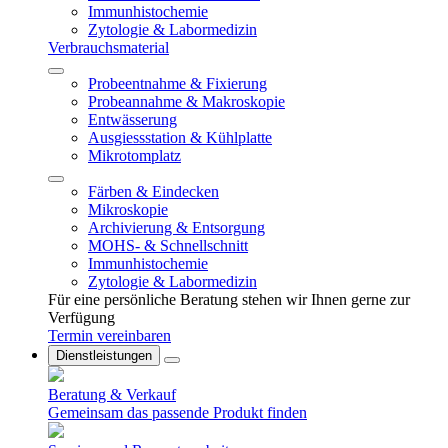
Immunhistochemie
Zytologie & Labormedizin
Verbrauchsmaterial
Probeentnahme & Fixierung
Probeannahme & Makroskopie
Entwässerung
Ausgiessstation & Kühlplatte
Mikrotomplatz
Färben & Eindecken
Mikroskopie
Archivierung & Entsorgung
MOHS- & Schnellschnitt
Immunhistochemie
Zytologie & Labormedizin
Für eine persönliche Beratung stehen wir Ihnen gerne zur
Verfügung
Termin vereinbaren
Dienstleistungen
Beratung & Verkauf
Gemeinsam das passende Produkt finden