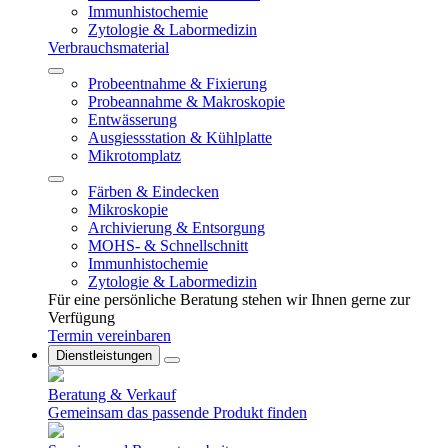
Immunhistochemie
Zytologie & Labormedizin
Verbrauchsmaterial
Probeentnahme & Fixierung
Probeannahme & Makroskopie
Entwässerung
Ausgiessstation & Kühlplatte
Mikrotomplatz
Färben & Eindecken
Mikroskopie
Archivierung & Entsorgung
MOHS- & Schnellschnitt
Immunhistochemie
Zytologie & Labormedizin
Für eine persönliche Beratung stehen wir Ihnen gerne zur
Verfügung
Termin vereinbaren
Dienstleistungen
Beratung & Verkauf
Gemeinsam das passende Produkt finden