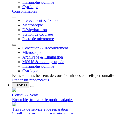
Immunohistochimie
Cytologie
Consommables
Prélèvement & fixation
Macroscopie
Déshydratation
Station de Coulage
Poste de microtome
Coloration & Recouvrement
Microscopie
Archivage & Élimination
MOHS & montage rapide
Immunohistochimie
Cytologie
Nous sommes heureux de vous fournir des conseils personnalis
Prenez un rendez-vous
Services
Conseil & Vente
Ensemble, trouvons le produit adapté.
Travaux de service et de réparation
Installation, maintenance et réparation