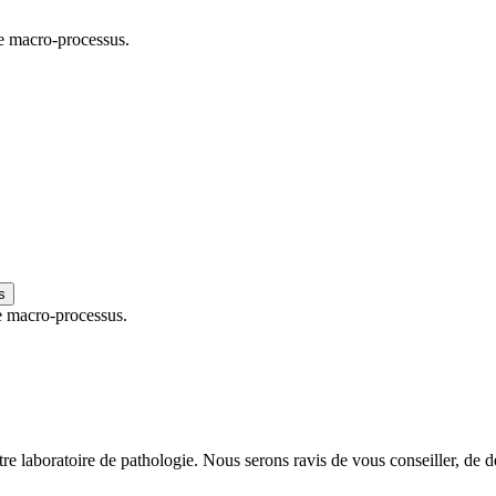
 le macro-processus.
s
le macro-processus.
e laboratoire de pathologie. Nous serons ravis de vous conseiller, de d