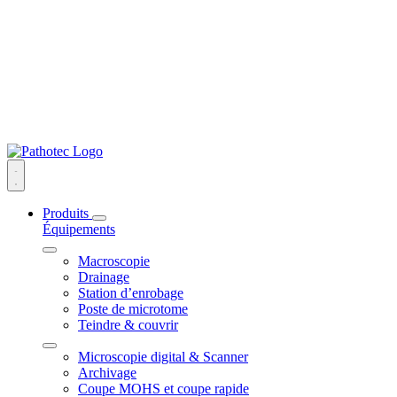
Produits
Équipements
Macroscopie
Drainage
Station d’enrobage
Poste de microtome
Teindre & couvrir
Microscopie digital & Scanner
Archivage
Coupe MOHS et coupe rapide