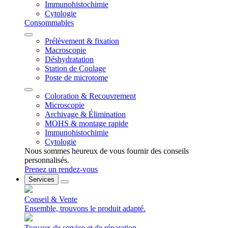
Immunohistochimie
Cytologie
Consommables
Prélèvement & fixation
Macroscopie
Déshydratation
Station de Coulage
Poste de microtome
Coloration & Recouvrement
Microscopie
Archivage & Élimination
MOHS & montage rapide
Immunohistochimie
Cytologie
Nous sommes heureux de vous fournir des conseils
personnalisés.
Prenez un rendez-vous
Services
Conseil & Vente
Ensemble, trouvons le produit adapté.
Travaux de service et de réparation