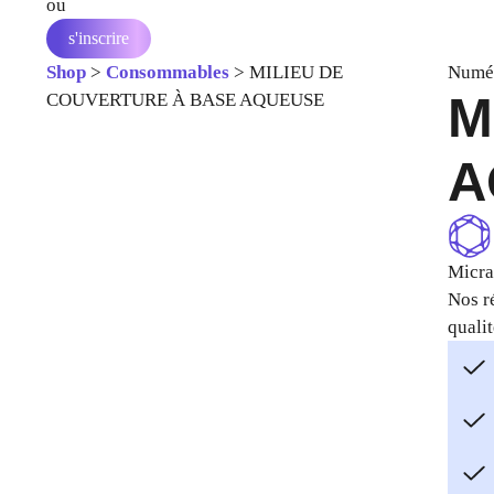
ou
s'inscrire
Shop
>
Consommables
>
MILIEU DE
Numér
M
COUVERTURE À BASE AQUEUSE
A
Micra
Nos r
quali