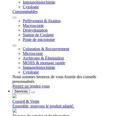
Immunohistochimie
Cytologie
Consommables
Prélèvement & fixation
Macroscopie
Déshydratation
Station de Coulage
Poste de microtome
Coloration & Recouvrement
Microscopie
Archivage & Élimination
MOHS & montage rapide
Immunohistochimie
Cytologie
Nous sommes heureux de vous fournir des conseils
personnalisés.
Prenez un rendez-vous
Services
Conseil & Vente
Ensemble, trouvons le produit adapté.
Travaux de service et de réparation