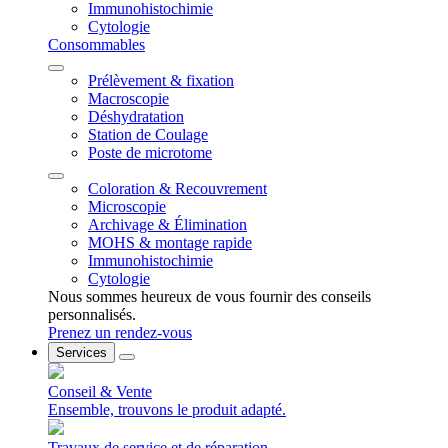
Immunohistochimie
Cytologie
Consommables
Prélèvement & fixation
Macroscopie
Déshydratation
Station de Coulage
Poste de microtome
Coloration & Recouvrement
Microscopie
Archivage & Élimination
MOHS & montage rapide
Immunohistochimie
Cytologie
Nous sommes heureux de vous fournir des conseils
personnalisés.
Prenez un rendez-vous
Services
Conseil & Vente
Ensemble, trouvons le produit adapté.
Travaux de service et de réparation